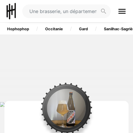
menu
search
Hophophop
Occitanie
Gard
Sanilhac-Sagriè