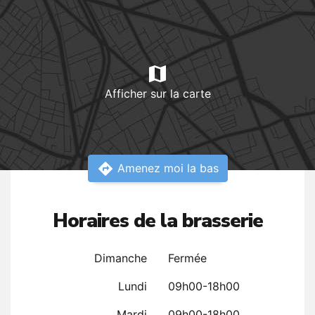
map
Afficher sur la carte
directions
Amenez moi la bas
Horaires de la brasserie
Dimanche
Fermée
Lundi
09h00-18h00
Mardi
09h00-18h00