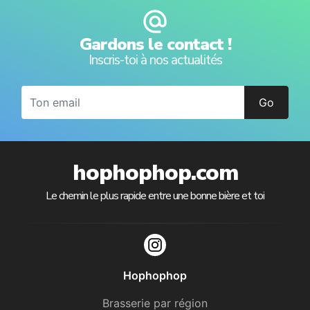
alternate_email
Gardons le contact !
Inscris-toi à nos actualités
Go
hophophop.com
Le chemin le plus rapide entre une bonne bière et toi
Hophophop
Brasserie par région