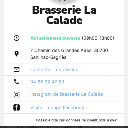
Brasserie La
Calade
access_time
Actuellement ouverte
(09h00-18h00)
7 Chemin des Grandes Aires, 30700
room
Sanilhac-Sagriès
mail_outline
Contacter la brasserie
call
04 66 22 47 59
Instagram de Brasserie La Calade
f
Visiter la page Facebook
Possible que ces données ne soient plus à jour