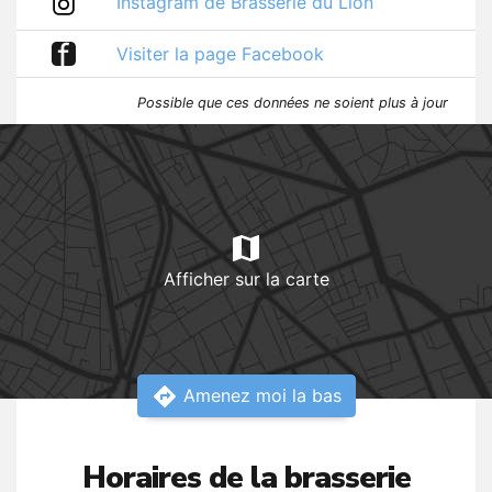
Instagram de Brasserie du Lion
f
Visiter la page Facebook
Possible que ces données ne soient plus à jour
map
Afficher sur la carte
directions
Amenez moi la bas
Horaires de la brasserie