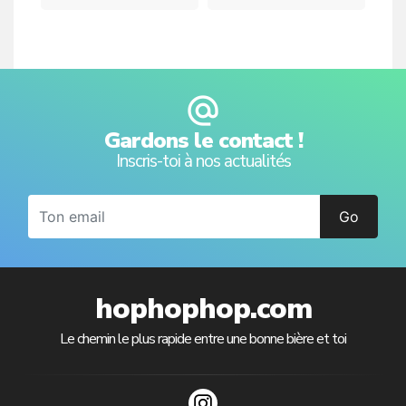
alternate_email
Gardons le contact !
Inscris-toi à nos actualités
Go
hophophop.com
Le chemin le plus rapide entre une bonne bière et toi