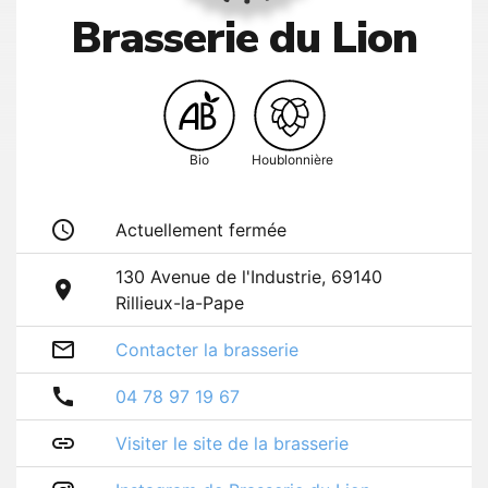
Brasserie du Lion
Bio
Houblonnière
access_time
Actuellement fermée
130 Avenue de l'Industrie, 69140
room
Rillieux-la-Pape
mail_outline
Contacter la brasserie
call
04 78 97 19 67
link
Visiter le site de la brasserie