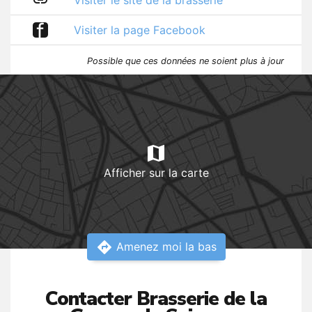
link
Visiter le site de la brasserie
f
Visiter la page Facebook
Possible que ces données ne soient plus à jour
map
Afficher sur la carte
directions
Amenez moi la bas
Contacter Brasserie de la