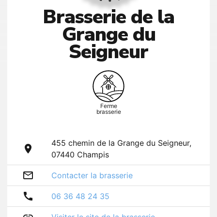
Brasserie de la
Grange du
Seigneur
Ferme
brasserie
455 chemin de la Grange du Seigneur,
room
07440
Champis
mail_outline
Contacter la brasserie
call
06 36 48 24 35