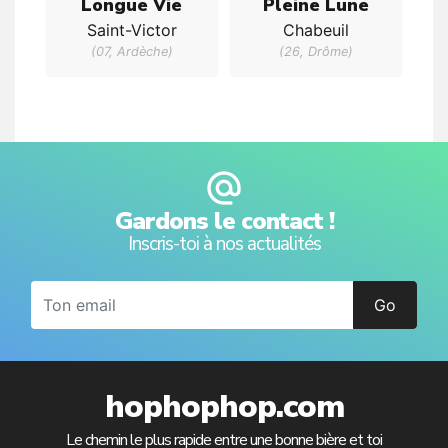
Longue Vie
Pleine Lune
Saint-Victor
Chabeuil
(07, Ardèche)
(26, Drôme)
alternate_email
Gardons le contact !
Inscris-toi à nos actualités
Go
hophophop.com
Le chemin le plus rapide entre une bonne bière et toi