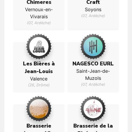
Chimeres
Craft
Vernoux-en-
Soyons
Vivarais
(07, Ardèche)
(07, Ardèche)
Les Bières à
NAGESCO EURL
Jean-Louis
Saint-Jean-de-
Muzols
Valence
(07, Ardèche)
(26, Drôme)
Brasserie
Brasserie de la